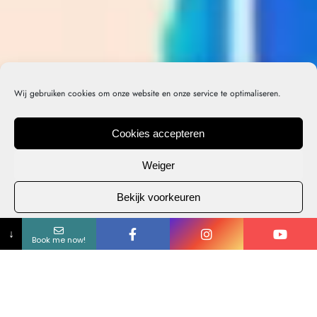
Wij gebruiken cookies om onze website en onze service te optimaliseren.
Cookies accepteren
Weiger
Bekijk voorkeuren
Name
Phone
Email
mm/dd/yyyy
Message
↓
Cookiebeleid
Privacybeleid
Book me now!
NIEUW