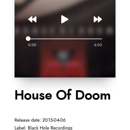
0:00
6:03
House Of Doom
Release date:
2
015-04-06
Label:
Black Hole Recordings