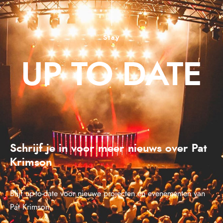
Stay
UP TO DATE
Schrijf je in voor meer nieuws over Pat
Krimson
Blijf up-to-date voor nieuwe projecten en evenementen van
Pat Krimson.