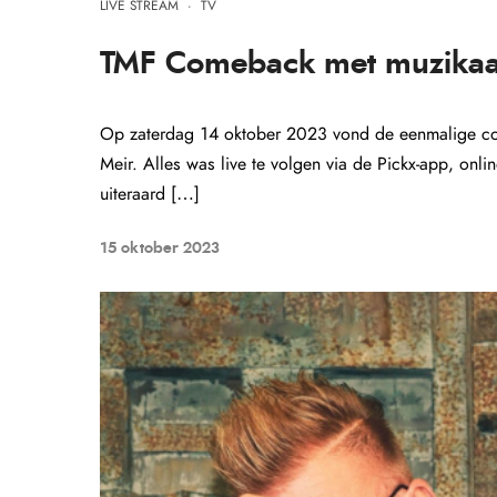
LIVE STREAM
·
TV
TMF Comeback met muzikaal
Op zaterdag 14 oktober 2023 vond de eenmalige co
Meir. Alles was live te volgen via de Pickx-app, on
uiteraard […]
15 oktober 2023