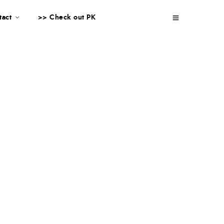
tact
>> Check out PK