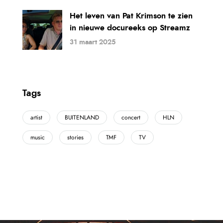
Het leven van Pat Krimson te zien
in nieuwe docureeks op Streamz
31 maart 2025
Tags
artist
BUITENLAND
concert
HLN
music
stories
TMF
TV