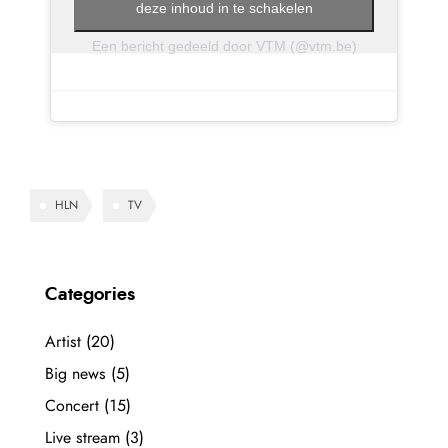
deze inhoud in te schakelen
Een bericht gedeeld door VTM (@vtm.be)
HLN
TV
Categories
Artist
(20)
Big news
(5)
Concert
(15)
Live stream
(3)