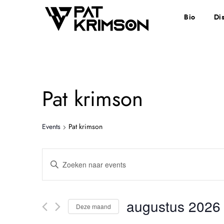
Bio
Di
Pat krimson
Events
Pat krimson
E
V
u
v
l
augustus 2026
e
e
Deze maand
e
S