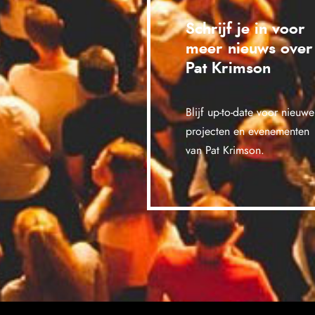
Schrijf je in voor
meer nieuws over
Pat Krimson
Blijf up-to-date voor nieuwe
projecten en evenementen
van Pat Krimson.